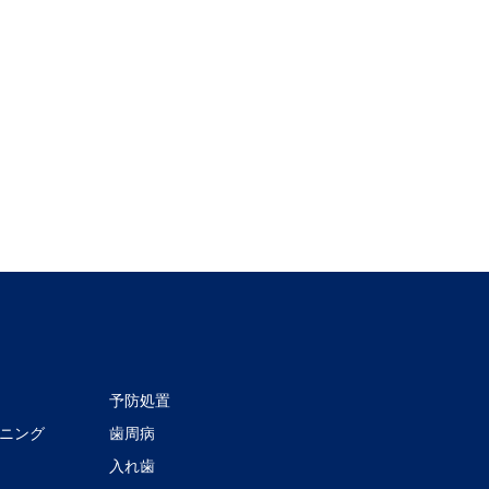
予防処置
ニング
歯周病
入れ歯